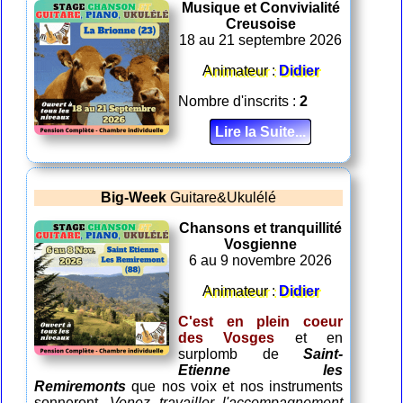
Musique et Convivialité
Creusoise
18 au 21 septembre 2026
Animateur :
Didier
Nombre d'inscrits :
2
Lire la Suite...
Big-Week
Guitare&Ukulélé
Chansons et tranquillité
Vosgienne
6 au 9 novembre 2026
Animateur :
Didier
C'est en plein coeur
des Vosges
et en
surplomb de
Saint-
Etienne les
Remiremonts
que nos voix et nos instruments
sonneront.
Venez travailler l'accompagnement